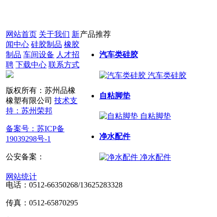
网站首页
关于我们
新
产品推荐
闻中心
硅胶制品
橡胶
制品
车间设备
人才招
汽车类硅胶
聘
下载中心
联系方式
汽车类硅胶
版权所有：苏州品橡
自粘脚垫
橡塑有限公司
技术支
持：苏州荣邦
自粘脚垫
备案号：苏ICP备
净水配件
19039298号-1
公安备案：
苏公网安
净水配件
备32050602013772号
网站统计
电话：0512-66350268/13625283328
传真：0512-65870295